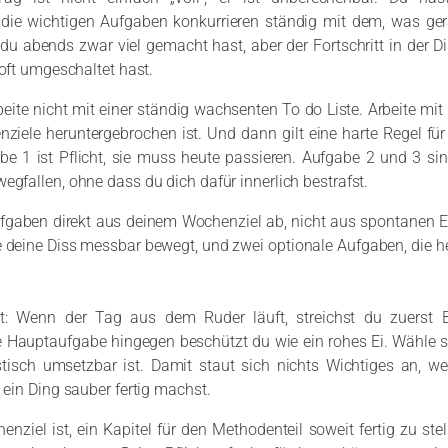
die wichtigen Aufgaben konkurrieren ständig mit dem, was ger
du abends zwar viel gemacht hast, aber der Fortschritt in der Di
 oft umgeschaltet hast.
beite nicht mit einer ständig wachsenten To do Liste. Arbeite mit
iele heruntergebrochen ist. Und dann gilt eine harte Regel fü
e 1 ist Pflicht, sie muss heute passieren. Aufgabe 2 und 3 sin
egfallen, ohne dass du dich dafür innerlich bestrafst.
Aufgaben direkt aus deinem Wochenziel ab, nicht aus spontanen
e deine Diss messbar bewegt, und zwei optionale Aufgaben, die hel
itt: Wenn der Tag aus dem Ruder läuft, streichst du zuerst
 Hauptaufgabe hingegen beschützt du wie ein rohes Ei. Wähle si
stisch umsetzbar ist. Damit staut sich nichts Wichtiges an, w
n ein Ding sauber fertig machst.
enziel ist, ein Kapitel für den Methodenteil soweit fertig zu ste