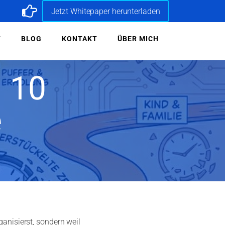
Jetzt Whitepaper herunterladen
T
BLOG
KONTAKT
ÜBER MICH
: 10
e
rganisierst, sondern weil