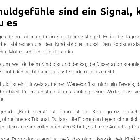
huldgefühle sind ein Signal, k
u es
gerade im Labor, und dein Smartphone klingelt. Es ist die Tages
rbeit abbrechen und dein Kind abholen musst. Dein Kopfkino start
echte Mutter, schlechte Doktorandin.
 um, weil du beim Kind bist und denkst, die Dissertation stagnier
 Schuld dich nicht handeln lässt, sondern dich zerreibt.
huld ist ein Hinweis auf einen Wertekonflikt, nicht ein Beweis, 
Ehrlichkeit: Du brauchst ein klares Ranking deiner Werte, sonst v
ie.
erade „Kind zuerst“ ist, dann ist die Konsequenz einfach
 ohne inneres Tribunal. Du lässt die Promotion liegen, ohne dich
n kleinsten sinnvollen nächsten Schritt, statt eine Aufholjagd z
de „Promotion zuerst“ ist, heißt das nicht, dass du dein Kind ign