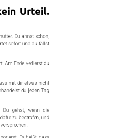
ein Urteil.
mutter. Du ahnst schon,
et sofort und du fällst
t. Am Ende verlierst du
dass mit dir etwas nicht
erhandelst du jeden Tag
: Du gehst, wenn die
 dafür zu bestrafen, und
u versprechen.
orierst. Es heißt, dass