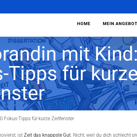
HOME
MEIN ANGEBO
randin mit Kind
-Tipps für kurz
enster
0 Fokus-Tipps für kurze Zeitfenster
vierst, ist
Zeit das knappste Gut
. Nicht, weil du dich schlecht o