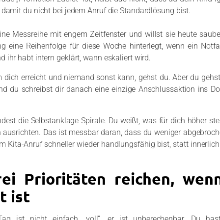
 damit du nicht bei jedem Anruf die Standardlösung bist.
ine Messreihe mit engem Zeitfenster und willst sie heute saube
g eine Reihenfolge für diese Woche hinterlegt, wenn ein Notfall
ihr habt intern geklärt, wann eskaliert wird.
 dich erreicht und niemand sonst kann, gehst du. Aber du gehst m
 Und du schreibst dir danach eine einzige Anschlussaktion ins 
.
est die Selbstanklage Spirale. Du weißt, was für dich höher ste
n ausrichten. Das ist messbar daran, dass du weniger abgebroch
 Kita-Anruf schneller wieder handlungsfähig bist, statt innerlic
rei Prioritäten reichen, wen
t ist
ag ist nicht einfach „voll“, er ist unberechenbar. Du hast