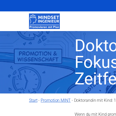
Dokto
Fokus
Zeitf
Start
-
Promotion MINT
-
Doktorandin mit Kind: 1
Wenn du mit Kind promo