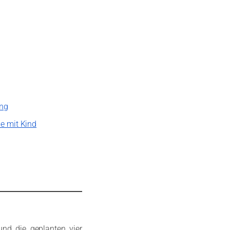
ung
e mit Kind
, und die geplanten vier