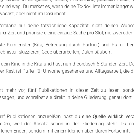
w sind weg. Du merkst es, wenn deine To-do-Liste immer länger wi
wächst, aber nicht im Dokument.
Verplane nur deine tatsächliche Kapazität, nicht deinen Wun
rer Zeit und priorisiere eine einzige Sache pro Slot, nie zwei oder
ste Kernfenster (Kita, Betreuung durch Partner) und Puffer.
Le
gebnisteil skizzieren, Code überarbeiten, Daten säubern.
 dein Kind in die Kita und hast nun theoretisch 5 Stunden Zeit. 
er Rest ist Puffer für Unvorhergesehenes und Alltagsarbeit, die 
t mehr vor, fünf Publikationen in dieser Zeit zu lesen, son
ssagen, und schreibst sie direkt in deine Gliederung, genau dort
ünf Publikationen anzureißen, hast du
eine Quelle wirklich vera
eßen, weil der Absatz schon in der Gliederung steht. Du en
ffenen Enden, sondern mit einem kleinen aber klaren Fortschritt.