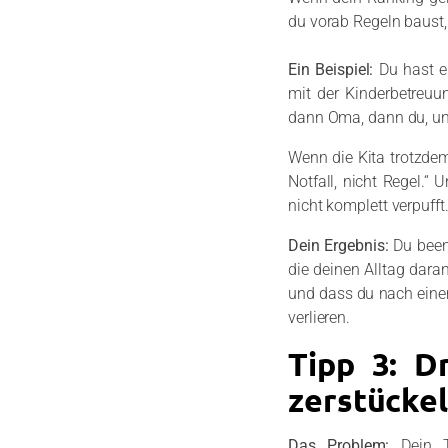
du vorab Regeln baust,
Ein Beispiel:
Du hast e
mit der Kinderbetreuun
dann Oma, dann du, und 
Wenn die Kita trotzdem
Notfall, nicht Regel.“
nicht komplett verpufft
Dein Ergebnis:
Du beend
die deinen Alltag dara
und dass du nach einem
verlieren.
Tipp 3: D
zerstückel
Das Problem:
Dein T