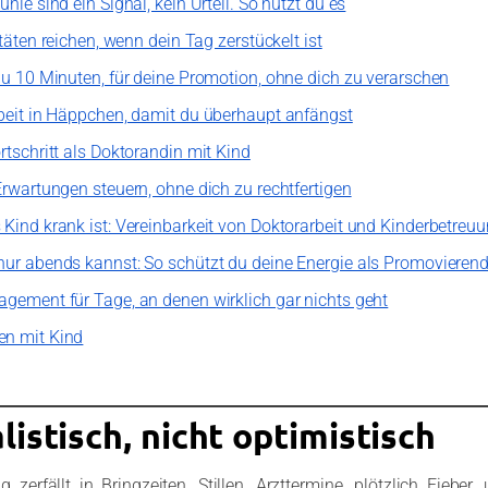
hle sind ein Signal, kein Urteil. So nutzt du es
itäten reichen, wenn dein Tag zerstückelt ist
du 10 Minuten, für deine Promotion, ohne dich zu verarschen
rbeit in Häppchen, damit du überhaupt anfängst
rtschritt als Doktorandin mit Kind
Erwartungen steuern, ohne dich zu rechtfertigen
Kind krank ist: Vereinbarkeit von Doktorarbeit und Kinderbetreu
nur abends kannst: So schützt du deine Energie als Promovierend
agement für Tage, an denen wirklich gar nichts geht
en mit Kind
listisch, nicht optimistisch
g zerfällt in Bringzeiten, Stillen, Arzttermine, plötzlich Fieber